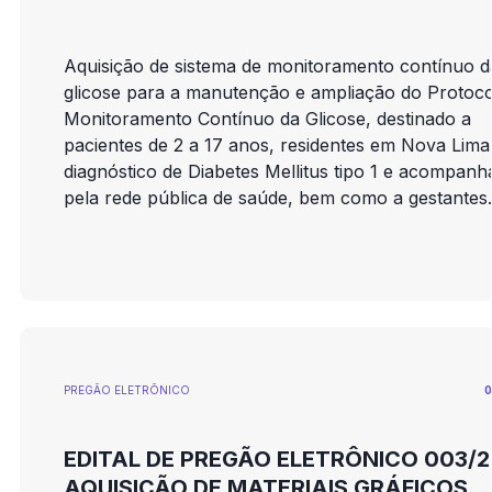
Aquisição de sistema de monitoramento contínuo d
glicose para a manutenção e ampliação do Protoco
Monitoramento Contínuo da Glicose, destinado a
pacientes de 2 a 17 anos, residentes em Nova Lim
diagnóstico de Diabetes Mellitus tipo 1 e acompan
pela rede pública de saúde, bem como a gestantes
residentes no município com diabetes gestacional 
acompanhamento no Pré-Natal de Alto Risco (PN
rede municipal/SUS.
PREGÃO ELETRÕNICO
0
EDITAL DE PREGÃO ELETRÔNICO 003/2
AQUISIÇÃO DE MATERIAIS GRÁFICOS.