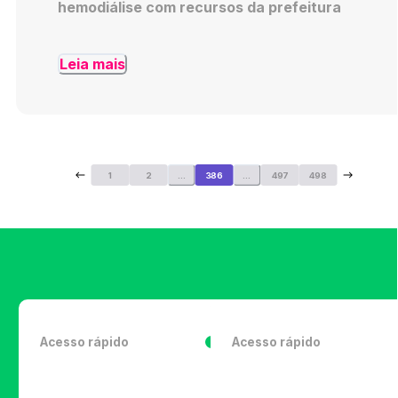
hemodiálise com recursos da prefeitura
Leia mais
1
2
...
386
...
497
498
Acesso rápido
Acesso rápido