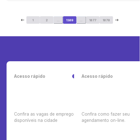
1
2
...
1389
...
1877
1878
Acesso rápido
Acesso rápido
Confira as vagas de emprego
Confira como fazer seu
disponíveis na cidade
agendamento on-line.