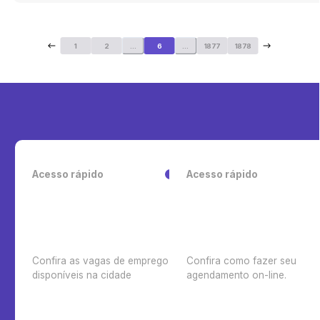
1
2
...
6
...
1877
1878
Acesso rápido
Acesso rápido
Confira as vagas de emprego
Confira como fazer seu
disponíveis na cidade
agendamento on-line.