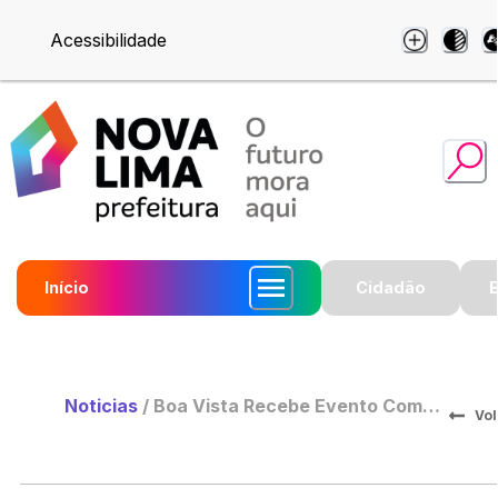
Acessibilidade
Início
Cidadão
Noticias
/
Boa Vista Recebe Evento Com
Vol
Shows, Cerveja Artesanal e
Culinária