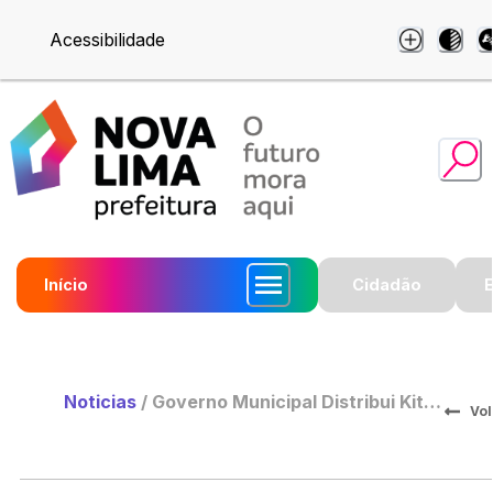
Acessibilidade
Início
Cidadão
Noticias
/
Governo Municipal Distribui Kit
Vol
Merenda Escolar de Férias Para
Estudantes Matriculados