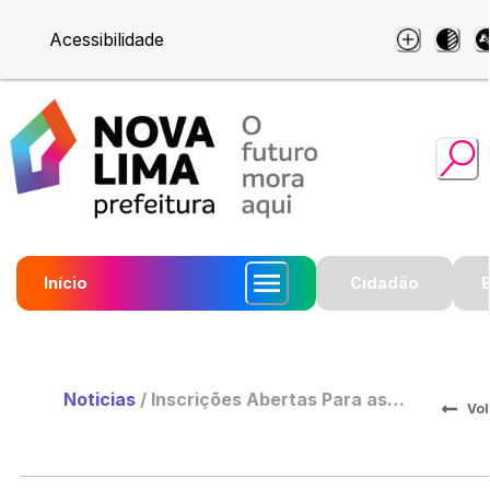
Acessibilidade
Início
Cidadão
Noticias
/
Inscrições Abertas Para as
Vol
Oficinas do Inovatech