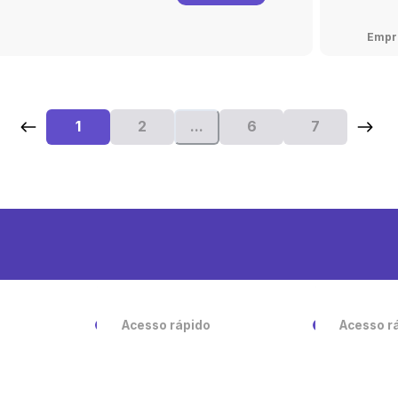
Fun
Empr
1
2
...
6
7
Acesso rápido
Acesso r