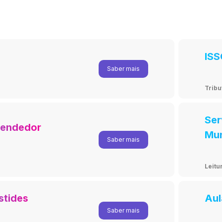
IS
Saber mais
Tribu
Ser
eendedor
Mun
Saber mais
Gui
Leitu
stides
Aul
Saber mais