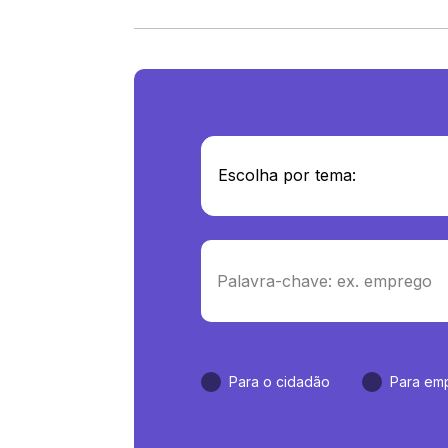
Para o cidadão
Para em