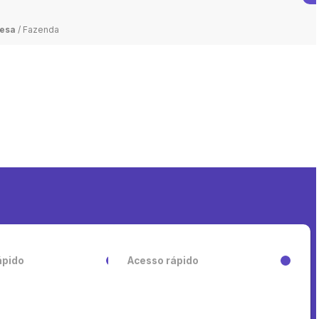
cionamento
esa
/
Fazenda
ápido
Acesso rápido