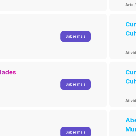
Arte
/
Cur
Cul
Saber mais
Ativi
idades
Cur
Cul
Saber mais
Ativi
Abe
Mun
Saber mais