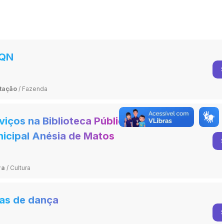
SQN
tação
/
Fazenda
viços na Biblioteca Pública
icipal Anésia de Matos
marães
ra
/
Cultura
as de dança