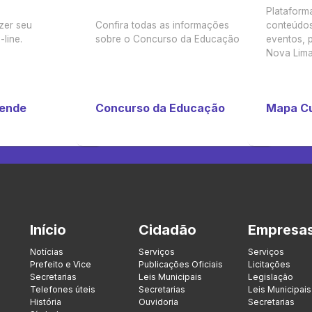
Plataform
zer seu
Confira todas as informações
conteúdos
line.
sobre o Concurso da Educação
eventos, p
Nova Lima
tende
Concurso da Educação
Mapa Cu
Início
Cidadão
Empresa
Notícias
Serviços
Serviços
Prefeito e Vice
Publicações Oficiais
Licitações
Secretarias
Leis Municipais
Legislação
Telefones úteis
Secretarias
Leis Municipais
História
Ouvidoria
Secretarias