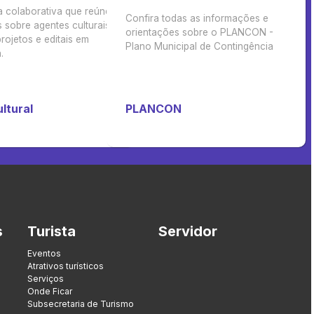
a colaborativa que reúne
Confira todas as informações e
 sobre agentes culturais,
orientações sobre o PLANCON -
rojetos e editais em
Plano Municipal de Contingência
.
ltural
PLANCON
s
Turista
Servidor
Eventos
Atrativos turísticos
Serviços
Onde Ficar
Subsecretaria de Turismo