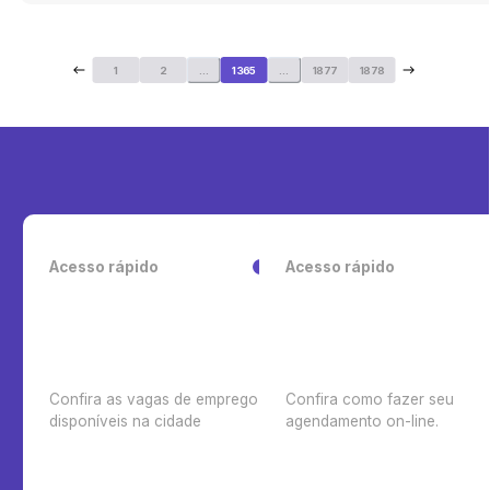
1
2
...
1365
...
1877
1878
Acesso rápido
Acesso rápido
Confira as vagas de emprego
Confira como fazer seu
disponíveis na cidade
agendamento on-line.