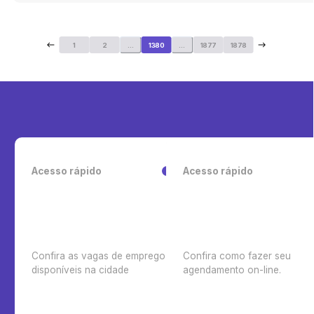
1
2
...
1380
...
1877
1878
Acesso rápido
Acesso rápido
Confira as vagas de emprego
Confira como fazer seu
disponíveis na cidade
agendamento on-line.