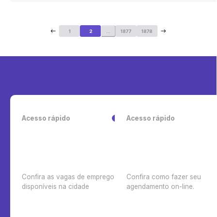
1
2
...
1877
1878
Acesso rápido
Acesso rápido
Confira as vagas de emprego
Confira como fazer seu
disponíveis na cidade
agendamento on-line.