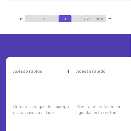
1
2
...
6
...
1877
1878
Acesso rápido
Acesso rápido
Confira as vagas de emprego
Confira como fazer seu
disponíveis na cidade
agendamento on-line.