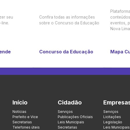
Plataforma
zer seu
Confira todas as informações
conteúdos 
line.
sobre o Concurso da Educação
eventos, p
Nova Lima
tende
Concurso da Educação
Mapa Cu
Início
Cidadão
Empresa
Notícias
Serviços
Serviços
Prefeito e Vice
Publicações Oficiais
Licitações
Secretarias
Leis Municipais
Legislação
Telefones úteis
Secretarias
Leis Municipais