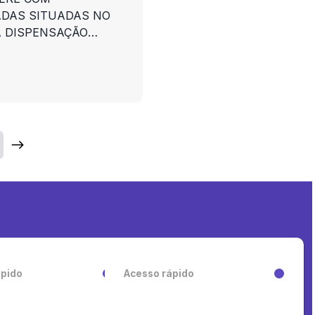
ADAS SITUADAS NO
A DISPENSAÇÃO
 DE MEDICAMENTOS
CIPAL DE
REMUME, NA
DE NA REDE
RAS PROVIDÊNCIAS.
ápido
Acesso rápido