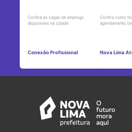
Confira as vagas de emprego
Confira como fa
disponíveis na cidade
agendamento on-
Conexão Profissional
Nova Lima A