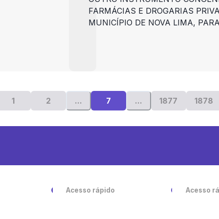
FARMÁCIAS E DROGARIAS PRIV
MUNICÍPIO DE NOVA LIMA, PAR
EXCEPCIONAL E SUPLEMENTAR
CONSTANTES DA RELAÇÃO MUNI
MEDICAMENTOS ESSENCIAIS – 
HIPÓTESE DE INDISPONIBILIDA
PÚBLICA MUNICIPAL, E DÁ OUT
1
2
...
7
...
1877
1878
Acesso rápido
Acesso r