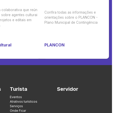
 colaborativa que reúne
Confira todas as informações e
sobre agentes culturais,
orientações sobre o PLANCON -
rojetos e editais em
Plano Municipal de Contingência
.
ltural
PLANCON
s
Turista
Servidor
Eventos
Atrativos turísticos
Serviços
Onde Ficar