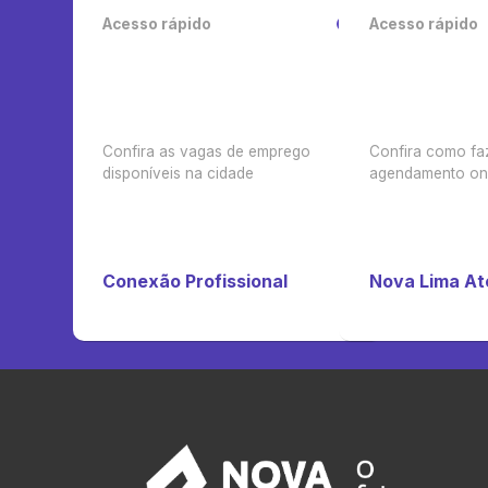
Acesso rápido
Acesso rápido
Confira as vagas de emprego
Confira como fa
disponíveis na cidade
agendamento on-
Conexão Profissional
Nova Lima A