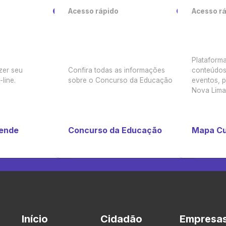
Acesso rápido
Acesso r
Plataforma
zer seu
Confira todas as informações
conteúdos 
line.
sobre o Concurso da Educação
eventos, p
Nova Lima
tende
Concurso da Educação
Mapa Cu
Início
Cidadão
Empresa