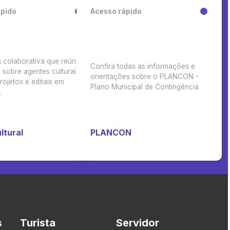
ápido
Acesso rápido
 colaborativa que reúne
Confira todas as informações e
sobre agentes culturais,
orientações sobre o PLANCON -
rojetos e editais em
Plano Municipal de Contingência
.
ltural
PLANCON
s
Turista
Servidor