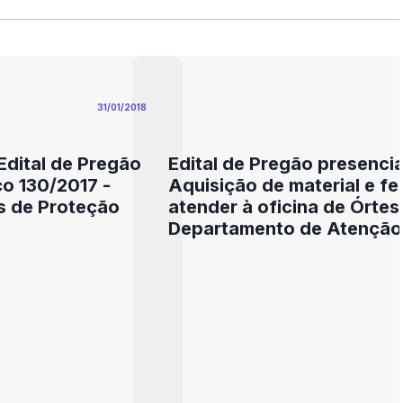
31/01/2018
dital de Pregão
Edital de Pregão presencia
ço 130/2017 -
Aquisição de material e f
s de Proteção
atender à oficina de Órtes
Departamento de Atenção
Saúde