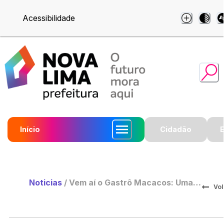
Acessibilidade
Início
Cidadão
Noticias
/
Vem aí o Gastrô Macacos: Uma
Vol
Celebração de Sabores,
Natureza e Cultura em Nova
Lima