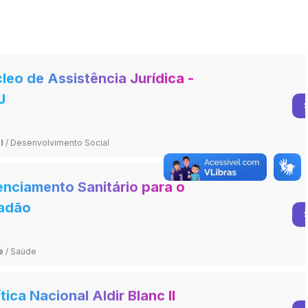
leo de Assistência Jurídica -
J
l
/
Desenvolvimento Social
enciamento Sanitário para o
adão
e
/
Saúde
ítica Nacional Aldir Blanc II