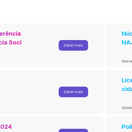
erência
Núc
ia Social
NA
Saber mais
Socia
Lic
cid
Saber mais
Saúd
2024
Pol