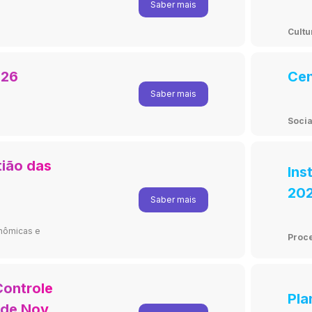
Saber mais
Cultu
026
Cen
Saber mais
Socia
tião das
Ins
202
Saber mais
vid
onômicas e
Proc
Controle
Pla
 de Nova