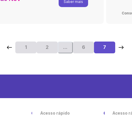
Saber mais
Cons
1
2
...
6
7
Acesso rápido
Acesso r