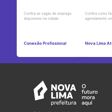
Confira as vagas de emprego
Confira como fa
disponíveis na cidade
agendamento on-
Conexão Profissional
Nova Lima A