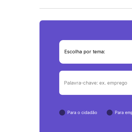
Para o cidadão
Para em