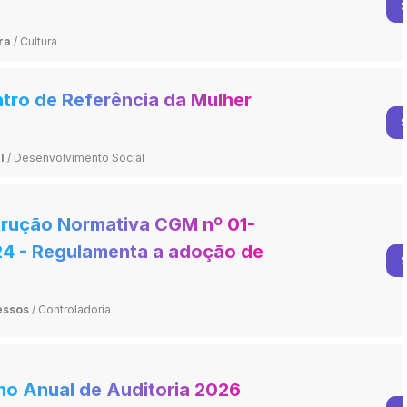
ra
/
Cultura
tro de Referência da Mulher
l
/
Desenvolvimento Social
trução Normativa CGM nº 01-
4 - Regulamenta a adoção de
eoconferência
essos
/
Controladoria
no Anual de Auditoria 2026