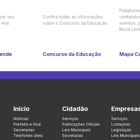
Plataform
zer seu
Confira todas as informações
conteúdos
line.
sobre o Concurso da Educação
eventos, p
Nova Lima
tende
Concurso da Educação
Mapa Cu
Início
Cidadão
Empresa
Notícias
Serviços
Serviços
Prefeito e Vice
Publicações Oficiais
Licitações
Secretarias
Leis Municipais
Legislação
Telefones úteis
Secretarias
Leis Municipais