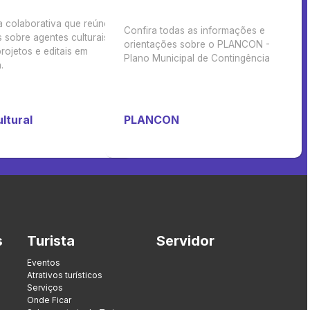
a colaborativa que reúne
Confira todas as informações e
 sobre agentes culturais,
orientações sobre o PLANCON -
rojetos e editais em
Plano Municipal de Contingência
.
ltural
PLANCON
s
Turista
Servidor
Eventos
Atrativos turísticos
Serviços
Onde Ficar