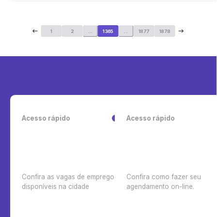
1
2
...
1365
...
1877
1878
Acesso rápido
Acesso rápido
Confira as vagas de emprego
Confira como fazer seu
disponíveis na cidade
agendamento on-line.