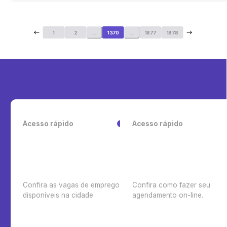
1
2
...
1370
...
1877
1878
Acesso rápido
Acesso rápido
Confira as vagas de emprego
Confira como fazer seu
disponíveis na cidade
agendamento on-line.