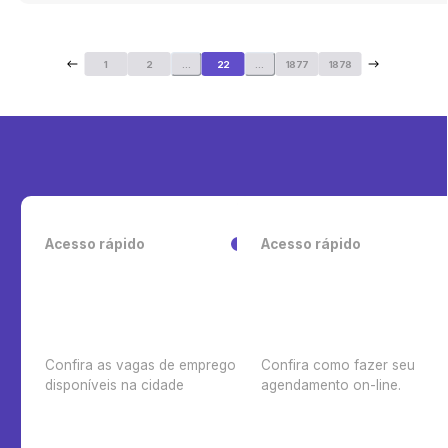
1
2
...
22
...
1877
1878
Acesso rápido
Acesso rápido
Confira as vagas de emprego
Confira como fazer seu
disponíveis na cidade
agendamento on-line.