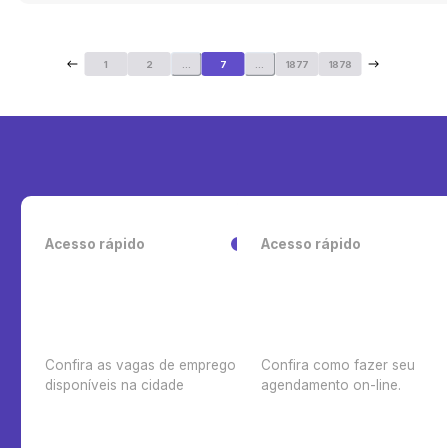
1
2
...
7
...
1877
1878
Acesso rápido
Acesso rápido
Confira as vagas de emprego
Confira como fazer seu
disponíveis na cidade
agendamento on-line.