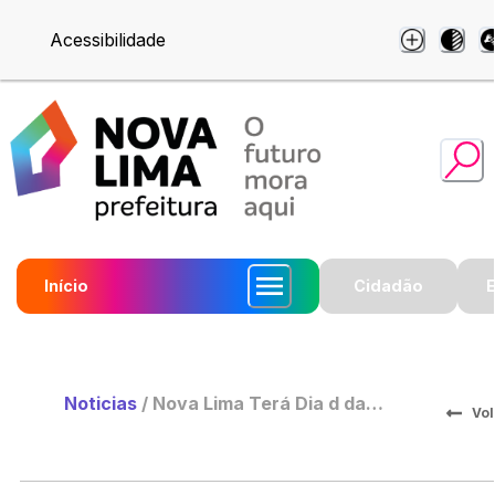
Acessibilidade
Início
Cidadão
Noticias
/
Nova Lima Terá Dia d da
Vol
Vacinação Contra a Gripe Neste
Fim de Semana