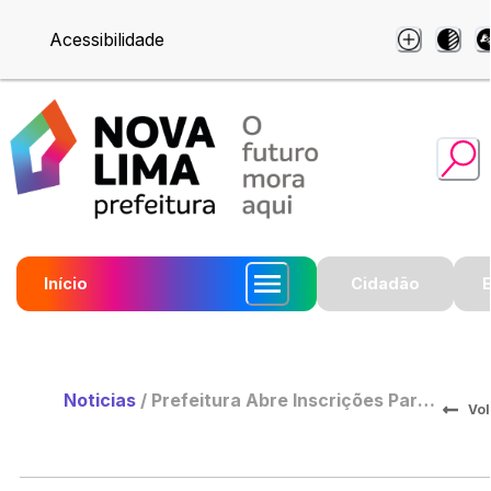
Acessibilidade
Início
Cidadão
Noticias
/
Prefeitura Abre Inscrições Para
Vol
a Segunda Edição do Projeto
Meu Negócio é Música