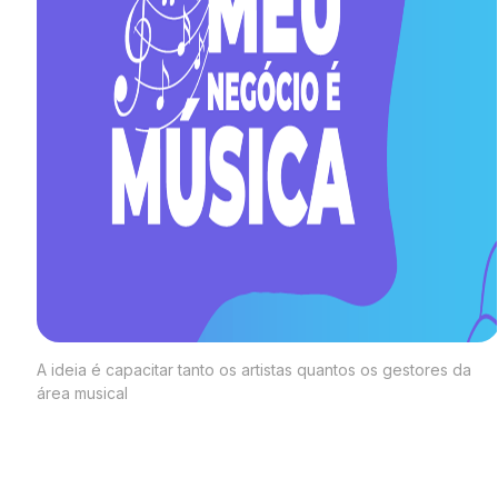
A ideia é capacitar tanto os artistas quantos os gestores da
área musical