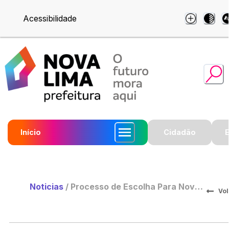
Acessibilidade
Início
Cidadão
Noticias
/
Processo de Escolha Para Novo
Vol
Mandato do Conselho Municipal
de Direitos da Pessoa Idosa